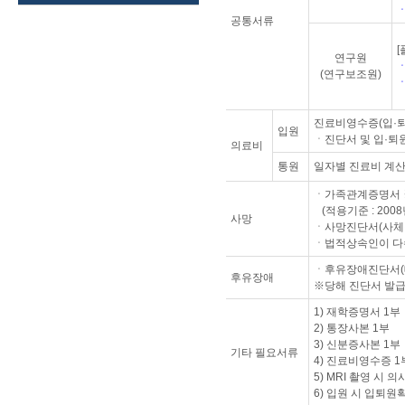
공통서류
[
연구원
(연구보조원)
진료비영수증(입·
입원
ㆍ진단서 및 입·퇴
의료비
통원
일자별 진료비 계산
ㆍ가족관계증명서 ※
(적용기준 : 200
사망
ㆍ사망진단서(사체
ㆍ법적상속인이 다
ㆍ후유장애진단서(
후유장애
※당해 진단서 발급
1) 재학증명서 1부
2) 통장사본 1부
3) 신분증사본 1부
기타 필요서류
4) 진료비영수증 1
5) MRI 촬영 시 
6) 입원 시 입퇴원